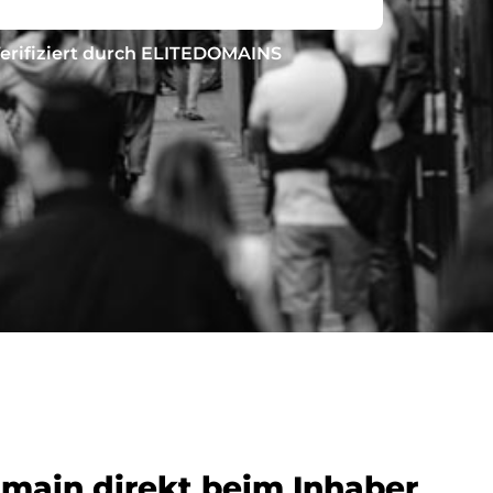
erifiziert durch ELITEDOMAINS
omain direkt beim Inhaber