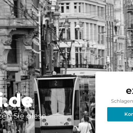
e
i.de
Schlagen 
en Sie diese
Kon