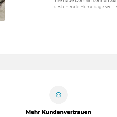
Ihre neue Domain können Sie f
bestehende Homepage weiter
sentiment_satisfied
Mehr Kundenvertrauen