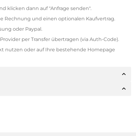
nd klicken dann auf "Anfrage senden".
e Rechnung und einen optionalen Kaufvertrag.
ung oder Paypal.
rovider per Transfer übertragen (via Auth-Code).
ekt nutzen oder auf Ihre bestehende Homepage
expand_less
expand_less
ils der Zahlung mitteilen. Der Inhaber wird Ihnen
sch auch Paypal oder weitere Zahlungsmethoden
 Rechnung senden. Bei größeren Kaufpreisen
Kaufvertrag.
 Domainnamen und die Rechnungsnummer an.