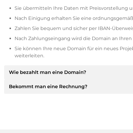
Sie übermitteln Ihre Daten mit Preisvorstellung u
Nach Einigung erhalten Sie eine ordnungsgemäß
Zahlen Sie bequem und sicher per IBAN-Überweis
Nach Zahlungseingang wird die Domain an Ihren P
Sie können Ihre neue Domain für ein neues Proj
weiterleiten.
Wie bezahlt man eine Domain?
Bekommt man eine Rechnung?
Nach einer Einigung wird der Inhaber Ihnen die Deta
dann die SEPA Bankdetails mitteilen und auf Wun
anbieten.
Ja, der Verkäufer wird Ihnen eine ordnungsgemäße
bekommen Sie auf Wunsch auch einen zusätzlichen 
Bitte geben Sie bei der Überweisung immer den