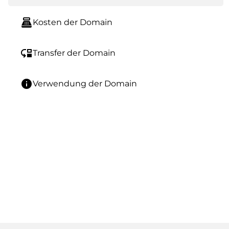
point_of_sale
Kosten der Domain
move_down
Transfer der Domain
info
Verwendung der Domain